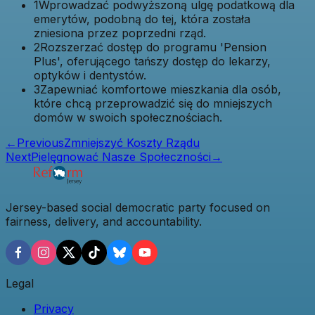
1
Wprowadzać podwyższoną ulgę podatkową dla
emerytów, podobną do tej, która została
zniesiona przez poprzedni rząd.
2
Rozszerzać dostęp do programu 'Pension
Plus', oferującego tańszy dostęp do lekarzy,
optyków i dentystów.
3
Zapewniać komfortowe mieszkania dla osób,
które chcą przeprowadzić się do mniejszych
domów w swoich społecznościach.
←
Previous
Zmniejszyć Koszty Rządu
Next
Pielęgnować Nasze Społeczności
→
Jersey-based social democratic party focused on
fairness, delivery, and accountability.
Legal
Privacy