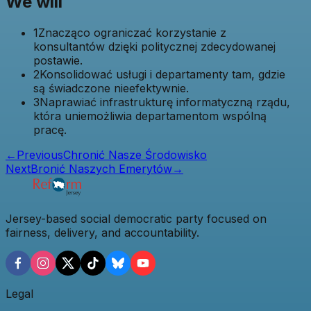
We will
1
Znacząco ograniczać korzystanie z
konsultantów dzięki politycznej zdecydowanej
postawie.
2
Konsolidować usługi i departamenty tam, gdzie
są świadczone nieefektywnie.
3
Naprawiać infrastrukturę informatyczną rządu,
która uniemożliwia departamentom wspólną
pracę.
←
Previous
Chronić Nasze Środowisko
Next
Bronić Naszych Emerytów
→
Jersey-based social democratic party focused on
fairness, delivery, and accountability.
Legal