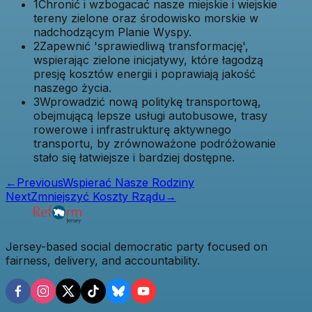
1
Chronić i wzbogacać nasze miejskie i wiejskie
tereny zielone oraz środowisko morskie w
nadchodzącym Planie Wyspy.
2
Zapewnić 'sprawiedliwą transformację',
wspierając zielone inicjatywy, które łagodzą
presję kosztów energii i poprawiają jakość
naszego życia.
3
Wprowadzić nową politykę transportową,
obejmującą lepsze usługi autobusowe, trasy
rowerowe i infrastrukturę aktywnego
transportu, by zrównoważone podróżowanie
stało się łatwiejsze i bardziej dostępne.
←
Previous
Wspierać Nasze Rodziny
Next
Zmniejszyć Koszty Rządu
→
Jersey-based social democratic party focused on
fairness, delivery, and accountability.